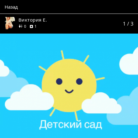
Назад
Виктория Е.
1
/ 3
друзей
отзыв
0
1