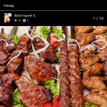
Назад
Виктория Е.
1
/ 10
друзей
отзыв
0
1