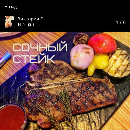
Назад
Виктория Е.
1
/ 6
друзей
отзыв
0
1