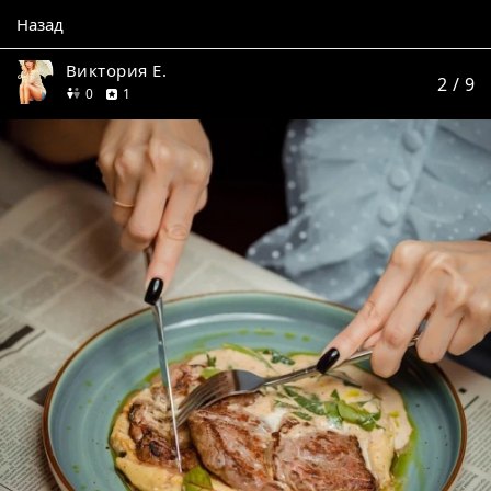
Назад
Виктория Е.
2
/ 9
друзей
отзыв
0
1