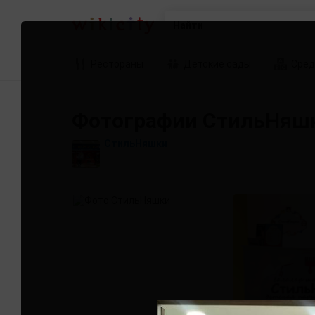
Найти
Рестораны
Детские сады
Сред
Фотографии СтильНяш
СтильНяшки