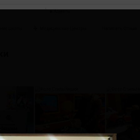
в
ние школы
Медицинские Центры
Написать Отзыв
ки