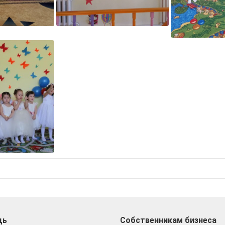
щь
Собственникам бизнеса