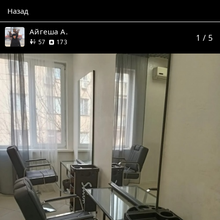
Назад
Айгеша А.
1
/ 5
друзей
отзыва
57
173