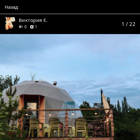
Назад
Виктория Е.
1
/ 22
друзей
отзыв
0
1