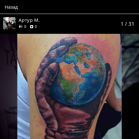
Назад
Артур М.
1
/ 31
друзей
отзывов
0
0