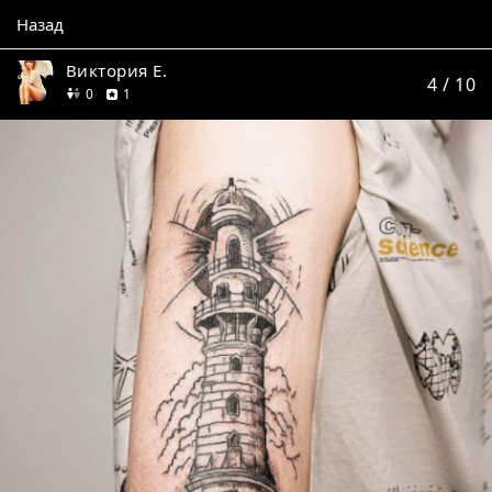
Назад
Виктория Е.
4
/ 10
друзей
отзыв
0
1