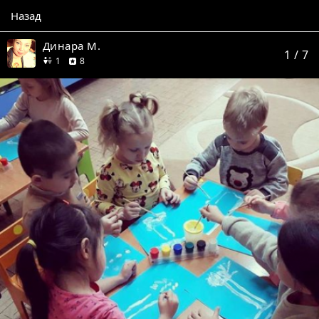
Назад
Динара М.
1
/ 7
друг
отзывов
1
8