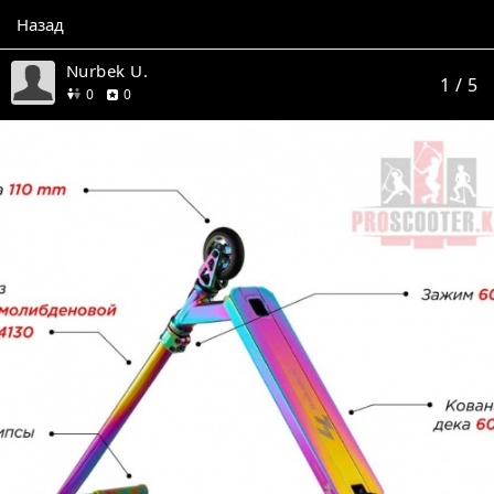
Назад
Nurbek U.
1
/ 5
друзей
отзывов
0
0