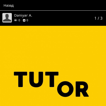
Назад
Daniyar A.
1
/ 3
друзей
отзывов
0
0