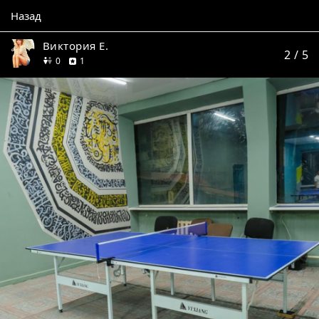
Назад
Виктория Е.
2
/ 5
друзей
отзыв
0
1