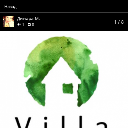
Назад
Динара М.
1
/ 8
друг
отзывов
1
8