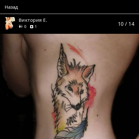
Назад
Виктория Е.
10
/ 14
друзей
отзыв
0
1