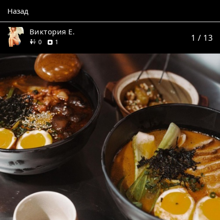
Назад
Виктория Е.
1
/ 13
друзей
отзыв
0
1