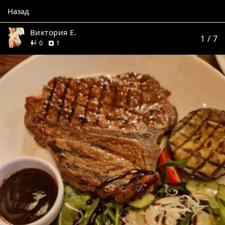
Назад
Виктория Е.
1
/ 7
друзей
отзыв
0
1