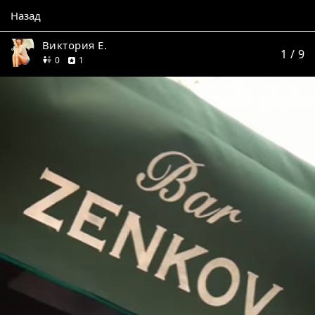
Назад
Виктория Е.
1
/ 9
друзей
отзыв
0
1