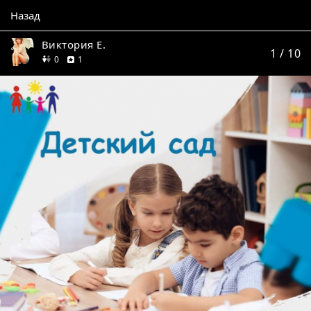
Назад
Виктория Е.
1
/ 10
друзей
отзыв
0
1