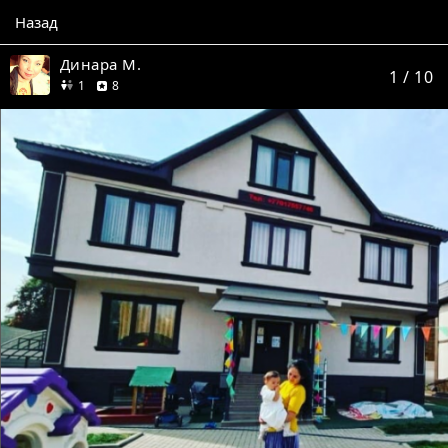
Назад
Динара М.
1
/ 10
друг
отзывов
1
8