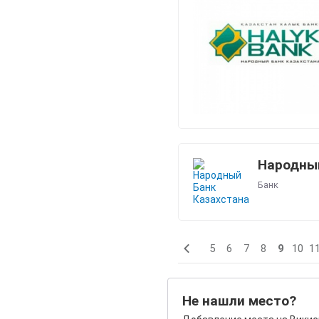
Народный
Банк
5
6
7
8
9
10
1
Не нашли место?