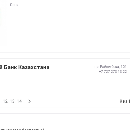
Банк
 Банк Казахстана
пр. Райымбека, 101
+7 727 273 13 22
1
12
13
14
9 из 