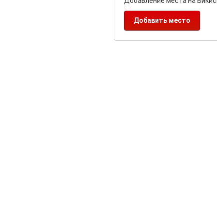
Добавление места на Викис
Добавить место