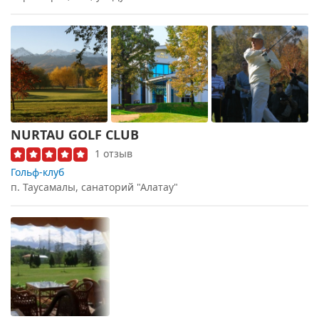
NURTAU GOLF CLUB
1 отзыв
Гольф-клуб
п. Таусамалы, санаторий "Алатау"