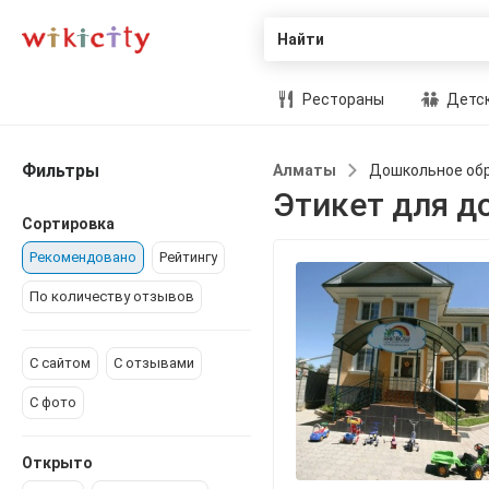
Найти
Рестораны
Детск
Фильтры
Алматы
Дошкольное об
Этикет для 
Сортировка
Рекомендовано
Рейтингу
По количеству отзывов
С сайтом
С отзывами
С фото
Открыто