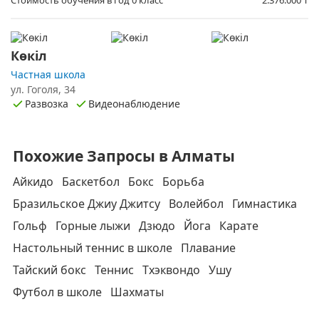
Стоимость обучения в год 0 класс
2.376.000
₸
Көкіл
Частная школа
ул. Гоголя, 34
Развозка
Видеонаблюдение
Похожие Запросы в Алматы
Айкидо
Баскетбол
Бокс
Борьба
Бразильское Джиу Джитсу
Волейбол
Гимнастика
Гольф
Горные лыжи
Дзюдо
Йога
Карате
Настольный теннис в школе
Плавание
Тайский бокс
Теннис
Тхэквондо
Ушу
Футбол в школе
Шахматы