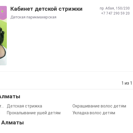
Кабинет детской стрижки
​пр. Абая, 150/230
+7 747 290 59 20
Детская парикмахерская
1 из 1
 Алматы
Африканские косички для детей
Детская стрижка
Окрашивание волос детям
м
Прокалывание ушей детям
Укладка волос детям
в Алматы