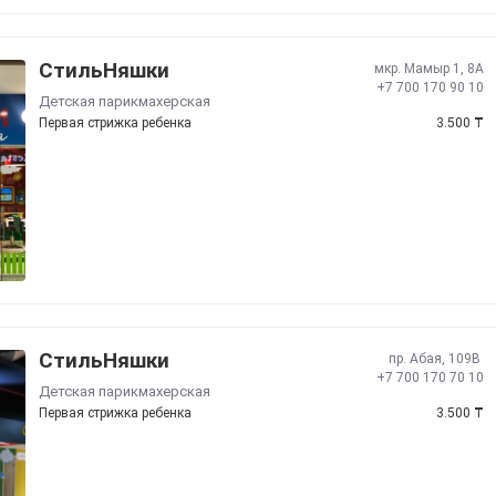
СтильНяшки
​мкр. Мамыр 1, 8А
+7 700 170 90 10
Детская парикмахерская
Первая стрижка ребенка
3.500
₸
СтильНяшки
​пр. Абая, 109В ​
+7 700 170 70 10
Детская парикмахерская
Первая стрижка ребенка
3.500
₸