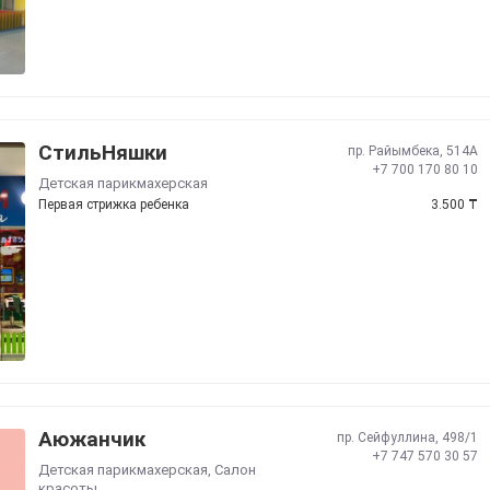
СтильНяшки
пр. Райымбека, 514А
+7 700 170 80 10
Детская парикмахерская
Первая стрижка ребенка
3.500
₸
Аюжанчик
пр. Сейфуллина, 498/1
+7 747 570 30 57
Детская парикмахерская
,
Салон
красоты