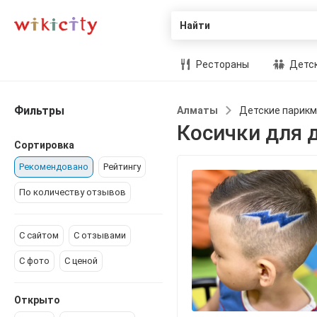
Найти
Рестораны
Детск
Фильтры
Алматы
Детские парикм
Косички для 
Сортировка
Рекомендовано
Рейтингу
По количеству отзывов
С сайтом
С отзывами
С фото
С ценой
Открыто