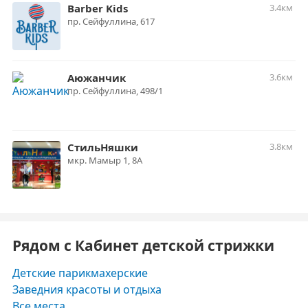
Barber Kids
3.4км
​пр. Сейфуллина, 617
Аюжанчик
3.6км
пр. Сейфуллина, 498/1
СтильНяшки
3.8км
​мкр. Мамыр 1, 8А
Рядом с Кабинет детской стрижки
Детские парикмахерские
Заведния красоты и отдыха
Все места