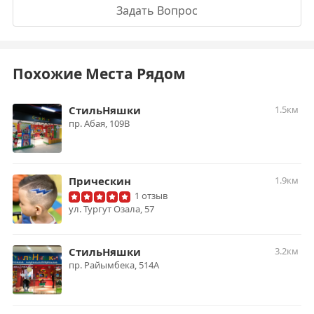
Задать Вопрос
Похожие Места Рядом
СтильНяшки
1.5км
​пр. Абая, 109В ​
Прическин
1.9км
1 отзыв
ул. ​Тургут Озала, 57
СтильНяшки
3.2км
пр. Райымбека, 514А