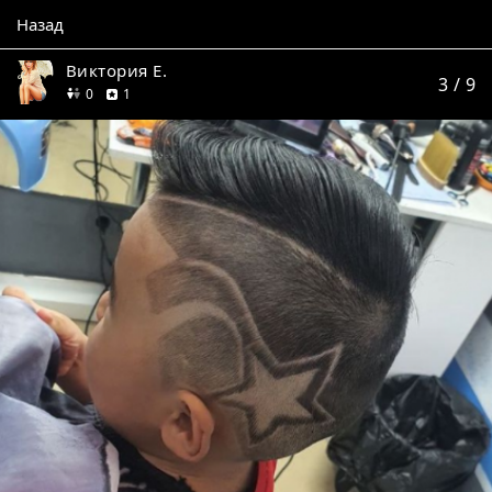
Назад
Виктория Е.
3
/ 9
друзей
отзыв
0
1