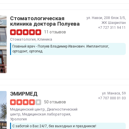
Стоматологическая
ул. Навои, 208 блок 3/5,
клиника доктора Полуева
ЖК Шахристан
+7 727 311 94 11
11 отзывов
Стоматология
,
Клиника
Главный врач - Полуев Владимир Иванович. Имплантолог,
ортодонт, ортопед.
ЭМИРМЕД
ул. Манаса, 59
+7 707 000 01 03
50 отзывов
Медицинский центр
,
Диагностический
центр
,
Медицинская лаборатория
,
Урология
С заботой о Вас 24/7, без выходных и праздников!