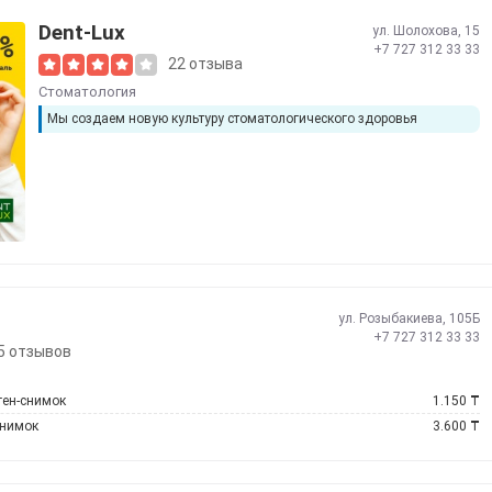
Dent-Lux
ул. Шолохова, 15
+7 727 312 33 33
22 отзыва
Стоматология
Мы создаем новую культуру стоматологического здоровья
ул. Розыбакиева, 105Б
+7 727 312 33 33
5 отзывов
ген-снимок
1.150
₸
снимок
3.600
₸