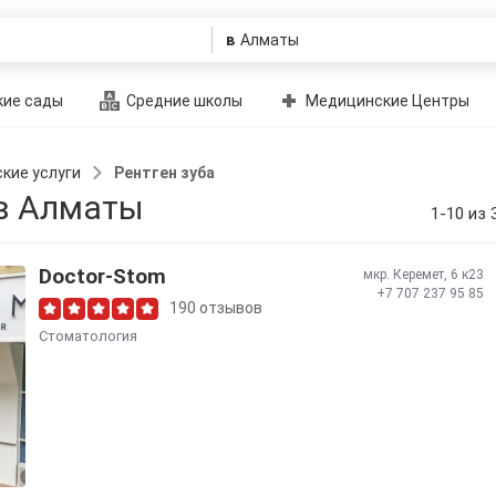
в
ие сады
Средние школы
Медицинские Центры
кие услуги
Рентген зуба
в Алматы
1-10 из 
Doctor-Stom
мкр. Керемет, 6 к23
+7 707 237 95 85
190 отзывов
Стоматология