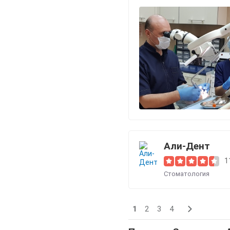
Али-Дент
1
Стоматология
1
2
3
4