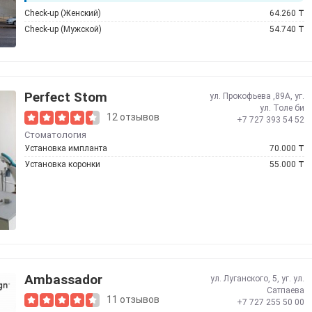
Check-up (Женский)
64.260
₸
Check-up (Мужской)
54.740
₸
Perfect Stom
ул. Прокофьева ,89А, уг.
ул. Толе би
12 отзывов
+7 727 393 54 52
Стоматология
Установка импланта
70.000
₸
Установка коронки
55.000
₸
Ambassador
ул. Луганского, 5, уг. ул.
Сатпаева
11 отзывов
+7 727 255 50 00