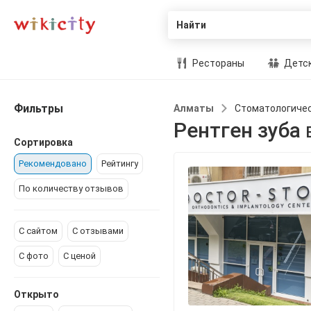
Найти
Рестораны
Детск
Фильтры
Алматы
Стоматологичес
Рентген зуба
Сортировка
Рекомендовано
Рейтингу
По количеству отзывов
С сайтом
С отзывами
С фото
С ценой
Открыто