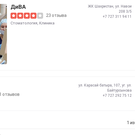
ДиВА
ЖК Шахристан, ул. Навои
208 3/5
23 отзыва
+7 727 311 94 11
Стоматология
,
Клиника
ул. Карасай батыра, 107, уг. ул.
Байтурсынова
1 отзывов
+7 727 292 75 12
1 из