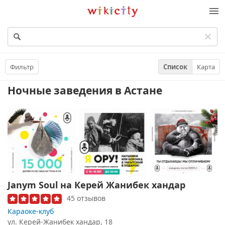
Викисити
Фильтр
Список
Карта
Ночные заведения
в Астане
Janym Soul на Керей Жанибек хандар
45 отзывов
Караоке-клуб
ул. Керей-Жанибек хандар, 18