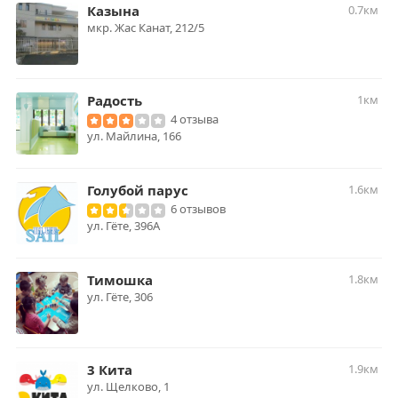
Казына
0.7км
мкр. Жас Канат, 212/5
Радость
1км
4 отзыва
ул. Майлина, 166
Голубой парус
1.6км
6 отзывов
ул. Гёте, 396А
Тимошка
1.8км
ул. ​Гёте, 306
3 Кита
1.9км
ул. ​Щелково, 1