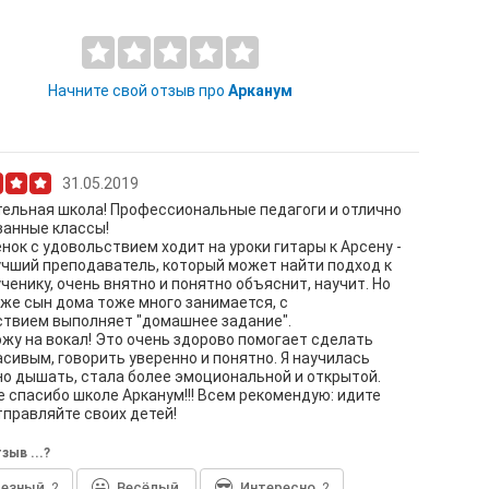
Начните свой отзыв про
Арканум
31.05.2019
ельная школа! Профессиональные педагоги и отлично
ванные классы!
нок с удовольствием ходит на уроки гитары к Арсену -
чший преподаватель, который может найти подход к
ченику, очень внятно и понятно объяснит, научит. Но
 же сын дома тоже много занимается, с
ствием выполняет "домашнее задание".
ожу на вокал! Это очень здорово помогает сделать
асивым, говорить уверенно и понятно. Я научилась
о дышать, стала более эмоциональной и открытой.
 спасибо школе Арканум!!! Всем рекомендую: идите
тправляйте своих детей!
зыв ...?
лезный
2
Весёлый
Интересно
2