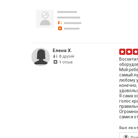
Елена Х.
0
друзей
Восхитит
1
отзыв
оборудо
Мой ребе
самый лу
любому у
конечно,
удоволь
Я сама х
голос кр
правильн
Огромное
сами и о
Был ли от
По