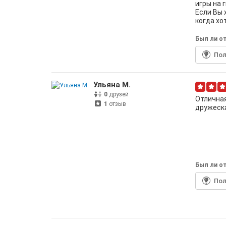
игры на 
Если Вы 
когда хо
Был ли от
По
Ульяна М.
0
друзей
Отлична
1
отзыв
дружеска
Был ли от
По