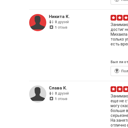
Никита К.
0
друзей
Занимаюс
1
отзыв
достиг н
Михаила 
только у
есть вре
Был ли от
По
Слава К.
0
друзей
Занимаюс
1
отзыв
еще не с
могу ска
больше в
серьезне
На занят
отлично 