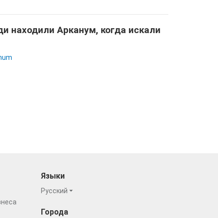
и находили Арканум, когда искали
num
Языки
Русский
знеса
Города