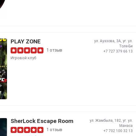
PLAY ZONE
ул. Ауэзова, 3А, уг. ул.
Толе-Би
1 отзыв
+7 727 379 66 13
Игровой клуб
SherLock Escape Room
ул. Жамбыла, 182, уг. ул.
Манаса
1 отзыв
+7 702 100 32 13