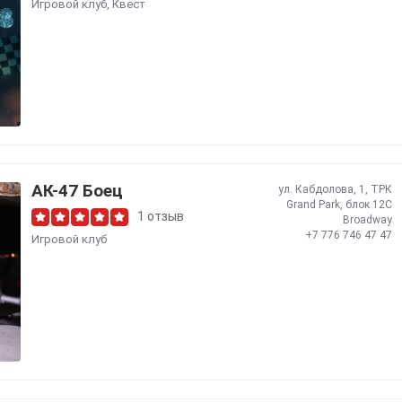
Игровой клуб
,
Квест
АК-47 Боец
ул. Кабдолова, 1, ТРК
Grand Park, блок 12С
1 отзыв
Broadway
+7 776 746 47 47
Игровой клуб