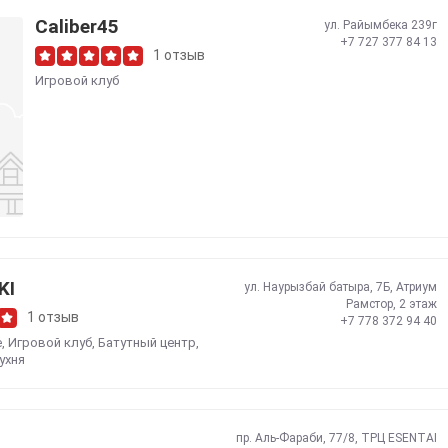
Caliber45
ул. Райымбека 239г
+7 727 377 84 13
1 отзыв
Игровой клуб
KI
ул. Наурызбай батыра, 7Б, Атриум
Рамстор, 2 этаж
1 отзыв
+7 778 372 94 40
е
,
Игровой клуб
,
Батутный центр
,
ухня
пр. Аль-Фараби, 77/8, ТРЦ ESENTAI