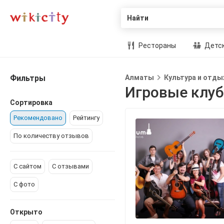
Найти
Рестораны
Детск
Фильтры
Алматы
Культура и отды
Игровые клу
Сортировка
Рекомендовано
Рейтингу
По количеству отзывов
С сайтом
С отзывами
С фото
Открыто