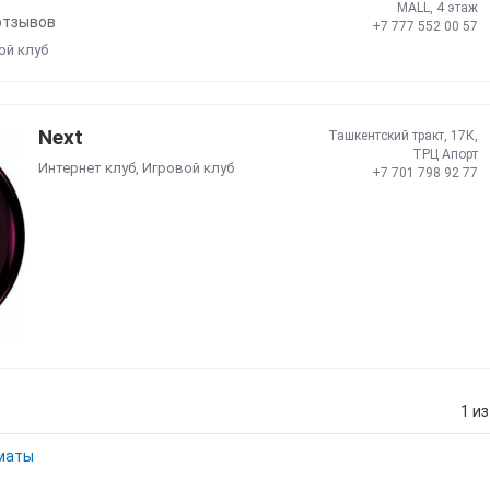
MALL, 4 этаж
отзывов
+7 777 552 00 57
ой клуб
Next
Ташкентский тракт, 17К,
ТРЦ Апорт
Интернет клуб
,
Игровой клуб
+7 701 798 92 77
1 из
лматы