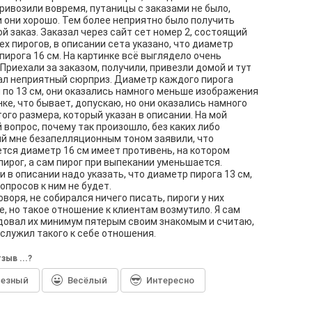
привозили вовремя, путаницы с заказами не было,
 они хорошо. Тем более неприятно было получить
й заказ. Заказал через сайт сет номер 2, состоящий
ех пирогов, в описании сета указано, что диаметр
пирога 16 см. На картинке всё выглядело очень
 Приехали за заказом, получили, привезли домой и тут
л неприятный сюрприз. Диаметр каждого пирога
 по 13 см, они оказались намного меньше изображения
нке, что бывает, допускаю, но они оказались намного
ого размера, который указан в описании. На мой
 вопрос, почему так произошло, без каких либо
й мне безапелляционным тоном заявили, что
тся диаметр 16 см имеет противень, на котором
пирог, а сам пирог при выпекании уменьшается.
 и в описании надо указать, что диаметр пирога 13 см,
вопросов к ним не будет.
оворя, не собирался ничего писать, пироги у них
, но такое отношение к клиентам возмутило. Я сам
овал их минимум пятерым своим знакомым и считаю,
аслужил такого к себе отношения.
зыв ...?
лезный
Весёлый
Интересно