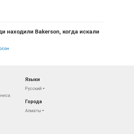
и находили Bakerson, когда искали
рсон
Языки
Русский
знеса
Города
Алматы