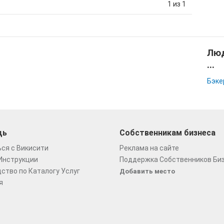
1 из 1
Люд
...
Бэке
щь
Собственникам бизнеса
ся с Викисити
Реклама на сайте
Инструкции
Поддержка Собственников Би
ство по Каталогу Услуг
Добавить место
я