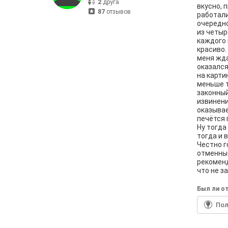
2
друга
вкусно, 
87
отзывов
работали
очередно
из четыр
каждого 
красиво.
меня жда
оказался
на карти
меньше т
законный
извинени
оказывае
печётся 
Ну тогда
тогда и 
Честно г
отменные
рекоменд
что не з
Был ли от
По