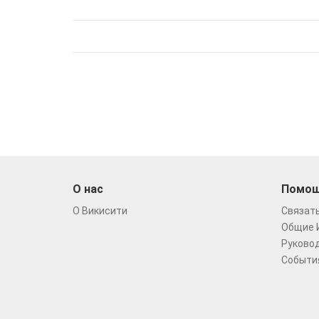
О нас
Помо
О Викисити
Связать
Общие 
Руковод
Событи