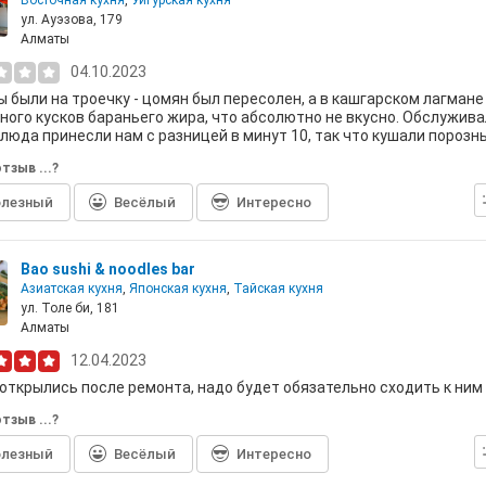
Восточная кухня
,
Уйгурская кухня
ул. Ауэзова, 179
Алматы
04.10.2023
 были на троечку - цомян был пересолен, а в кашгарском лагмане
ного кусков бараньего жира, что абсолютно не вкусно. Обслужива
блюда принесли нам с разницей в минут 10, так что кушали порознь
тзыв ...?
лезный
Весёлый
Интересно
Bao sushi & noodles bar
Азиатская кухня
,
Японская кухня
,
Тайская кухня
ул. Толе би, 181
Алматы
12.04.2023
открылись после ремонта, надо будет обязательно сходить к ним 
тзыв ...?
лезный
Весёлый
Интересно