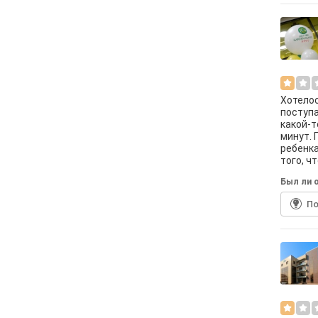
Хотелос
поступа
какой-т
минут. 
ребенка
того, ч
Был ли о
По