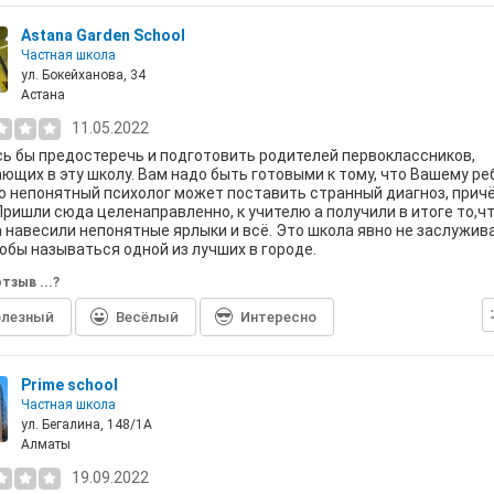
Astana Garden School
Частная школа
ул. Бокейханова, 34
Астана
11.05.2022
ь бы предостеречь и подготовить родителей первоклассников,
ющих в эту школу. Вам надо быть готовыми к тому, что Вашему ре
о непонятный психолог может поставить странный диагноз, причё
Пришли сюда целенаправленно, к учителю а получили в итоге то,чт
 навесили непонятные ярлыки и всё. Это школа явно не заслужив
тобы называться одной из лучших в городе.
тзыв ...?
лезный
Весёлый
Интересно
Prime school
Частная школа
ул. ​Бегалина, 148/1А
Алматы
19.09.2022