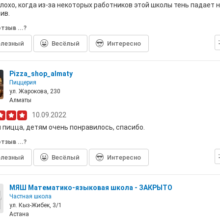
лохо, когда из-за некоторых работников этой школы тень падает н
ив.
тзыв ...?
лезный
Весёлый
Интересно
Pizza_shop_almaty
Пиццерия
ул. Жарокова, 230
Алматы
10.09.2022
 пицца, детям очень понравилось, спасибо.
тзыв ...?
лезный
Весёлый
Интересно
МЯШ Математико-языковая школа - ЗАКРЫТО
Частная школа
ул. Кыз-Жибек, 3/1
Астана