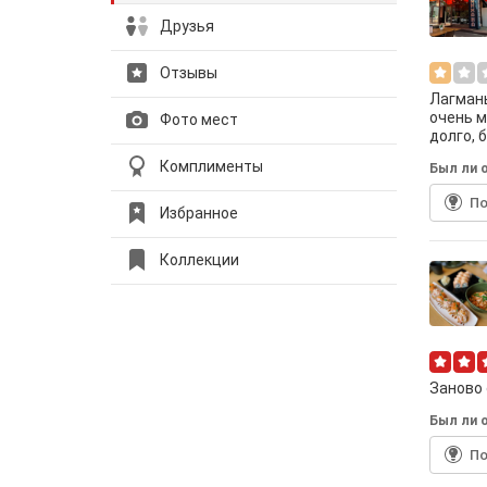
Друзья
Отзывы
Лагманы
очень м
Фото мест
долго, 
Комплименты
Был ли о
По
Избранное
Коллекции
Заново 
Был ли о
По