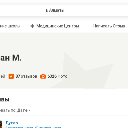
в
ние школы
Медицинские Центры
Написать Отзыв
ан М.
зей
87
отзывов
6326
Фото
ывы
вать по:
Дате
Дутар