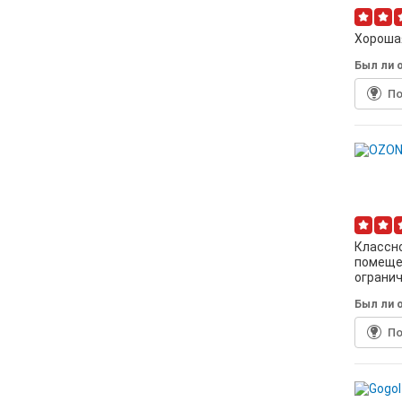
Хорошая
Был ли о
По
Классно
помещен
огранич
Был ли о
По