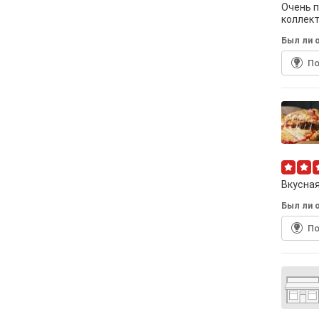
Очень п
коллект
Был ли о
По
Вкусная
Был ли о
По