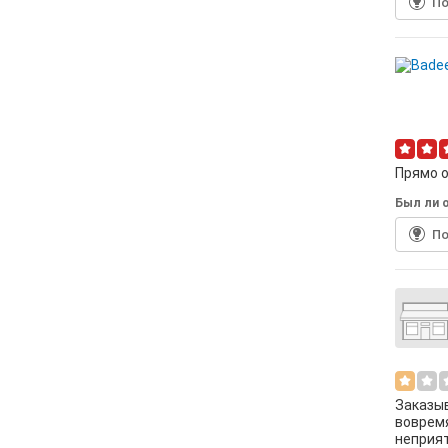
По
Прямо о
Был ли о
По
Заказыв
вовремя
неприят