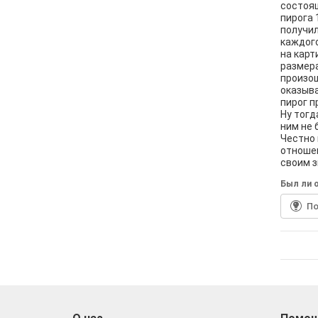
состоящ
пирога 
получил
каждого
на карт
размера
произош
оказыва
пирог п
Ну тогд
ним не 
Честно 
отношен
своим з
Был ли о
По