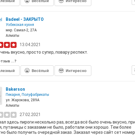
лезный
Весёлый
Интересно
Badeel - ЗАКРЫТО
Узбекская кухня
мкр. Самал-2, 27А
Алматы
13.04.2021
чень вкусно, просто супер, повару респект.
тзыв ...?
лезный
Весёлый
Интересно
Bakerson
Пекарня
,
Полуфабрикаты
ул. Жарокова, 289А
Алматы
27.02.2021
ал здесь пироги несколько раз, всегда всё было очень вкусно, пр
, путаницы с заказами не было, работали они хорошо. Тем более
но было получить очередной заказ. Заказал через сайт сет номер 