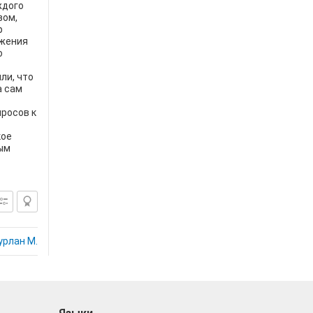
ждого
зом,
р
ажения
о
ли, что
а сам
просов к
кое
ым
урлан М.