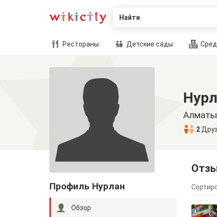
Найти
Рестораны
Детские сады
Сред
Нурл
Алматы
2
Дру
Отз
Профиль Нурлан
Сортиро
Обзор