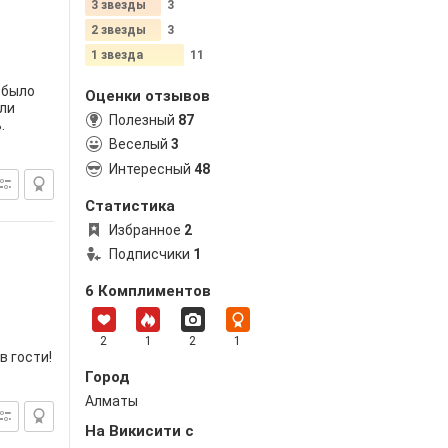
3 звезды
3
2 звезды
3
1 звезда
11
 было
Оценки отзывов
ли
Полезный
87
.
Веселый
3
Интересный
48
Статистика
Избранное
2
Подписчики
1
6 Комплиментов
2
1
2
1
в гости!
Город
Алматы
На Викисити c