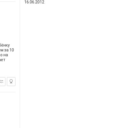
16.06.2012
бёнку
м за 10
о на
ает