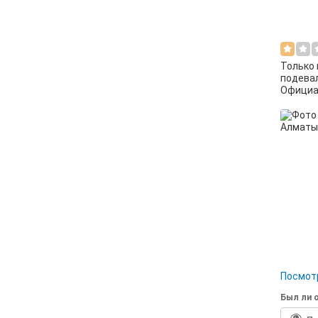
Только 
подева
Официан
Посмотр
Был ли о