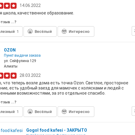
14.06.2022
 школа, качественное образование.
тзыв ...?
лезный
1
Весёлый
Интересно
OZON
Пункт выдачи заказа
ул. Сейфулина 129
Алматы
28.03.2022
, что теперь возле дома есть точка Ozon. Светлое, просторное
ие, есть удобный заезд для мамочек с колясками и людей с
енными возможностями, за это отдельное спасибо.
тзыв ...?
лезный
1
Весёлый
Интересно
Gogol food kafesi - ЗАКРЫТО