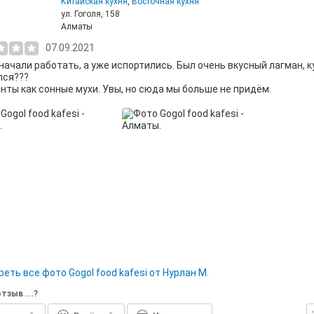
Китайская кухня
,
Восточная кухня
ул. Гоголя, 158
Алматы
07.09.2021
начали работать, а уже испортились. Был очень вкусный лагман, к
лся???
ты как сонные мухи. Увы, но сюда мы больше не придём.
еть все фото Gogol food kafesi от Нурлан М.
тзыв ...?