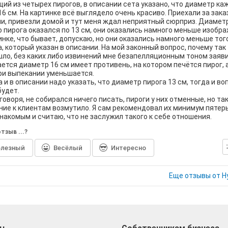
ий из четырех пирогов, в описании сета указано, что диаметр ка
16 см. На картинке всё выглядело очень красиво. Приехали за зака
и, привезли домой и тут меня ждал неприятный сюрприз. Диамет
 пирога оказался по 13 см, они оказались намного меньше изобр
инке, что бывает, допускаю, но они оказались намного меньше тог
, который указан в описании. На мой законный вопрос, почему так
ло, без каких либо извинений мне безапелляционным тоном заяви
ется диаметр 16 см имеет противень, на котором печётся пирог, 
ри выпекании уменьшается.
а и в описании надо указать, что диаметр пирога 13 см, тогда и во
будет.
говоря, не собирался ничего писать, пироги у них отменные, но та
ие к клиентам возмутило. Я сам рекомендовал их минимум пятер
накомым и считаю, что не заслужил такого к себе отношения.
тзыв ...?
лезный
Весёлый
Интересно
Еще отзывы от Н