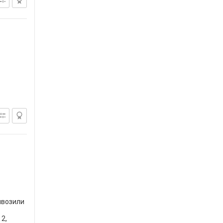
ивозили
2,