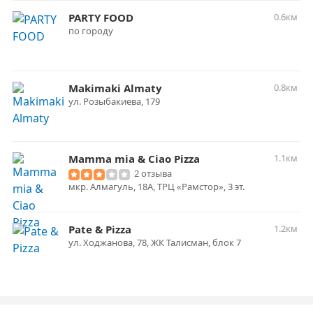
PARTY FOOD
0.6км
по городу
Makimaki Almaty
0.8км
ул. ​Розыбакиева, 179
Mamma mia & Ciao Pizza
1.1км
2 отзыва
мкр. Алмагуль, 18А, ТРЦ «Рамстор», 3 эт.
Pate & Pizza
1.2км
ул. Ходжанова, 78, ​ЖК Талисман, блок 7