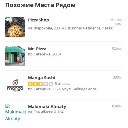
Похожие Места Рядом
PizzaShop
менее
50м
ул. ​Жарокова, 230, ​ЖК Izumrud Rezidence, 1 этаж
Mr. Pizza
0.5км
пр. Гагарина, 206Ж
Manga Sushi
330м
3 отзыва
пр. Гагарина, 232А, уг.ул. Байкадамова
Makimaki Almaty
0.8км
ул. Тажибаевой, 184