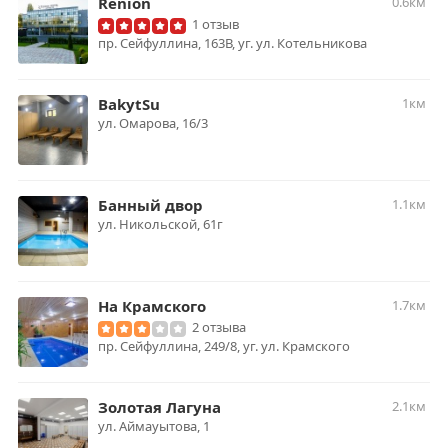
Renion
0.6км
1 отзыв
пр. Cейфуллина, 163В, уг. ул. Котельникова
BakytSu
1км
ул. Омарова, 16/3
Банный двор
1.1км
ул. Никольской, 61г
На Крамского
1.7км
2 отзыва
пр. Сейфуллина, 249/8, уг. ул. Крамского
Золотая Лагуна
2.1км
ул. Аймауытова, 1