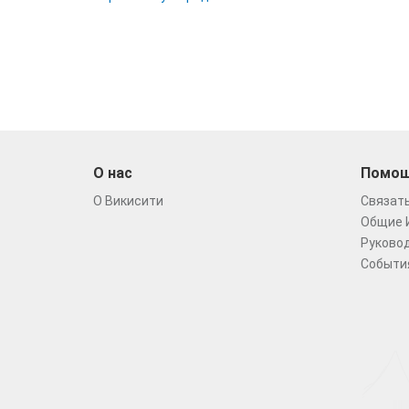
О нас
Помо
О Викисити
Связать
Общие 
Руковод
Событи