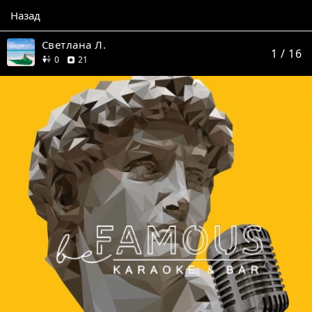
Назад
Светлана Л.
1
/ 16
друзей
отзыв
0
21