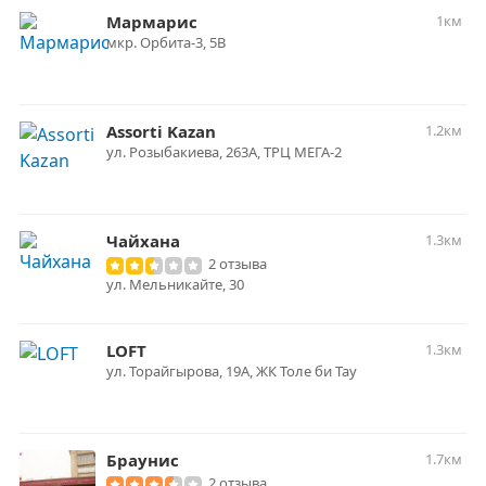
Мармарис
1км
​мкр. Орбита-3, 5В
Assorti Kazan
1.2км
ул. Розыбакиева, 263А, ТРЦ МЕГА-2
Чайхана
1.3км
2 отзыва
ул. Мельникайте, 30
LOFT
1.3км
ул. Торайгырова, 19А, ЖК Толе би Тау
Браунис
1.7км
2 отзыва