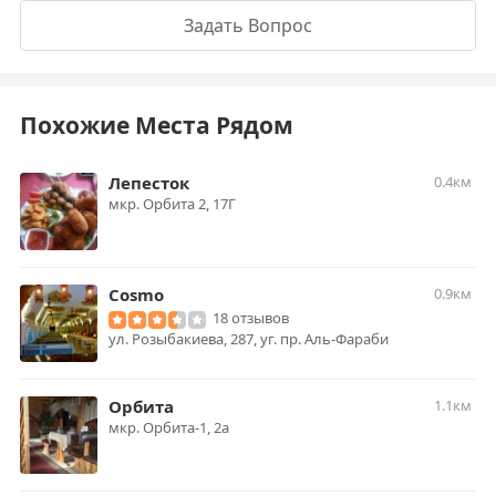
Задать Вопрос
Похожие Места Рядом
Лепесток
0.4км
мкр. Орбита 2, 17Г
Cosmo
0.9км
18 отзывов
ул. Розыбакиева, 287, уг. пр. Аль-Фараби
Орбита
1.1км
мкр. Орбита-1, 2а