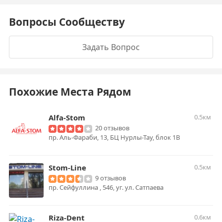
Вопросы Сообществу
Задать Вопрос
Похожие Места Рядом
Alfa-Stom
0.5км
20 отзывов
пр. Аль-Фараби, 13, БЦ Нурлы-Тау, блок 1В
Stom-Line
0.5км
9 отзывов
пр. Сейфуллина , 546, уг. ул. Сатпаева
Riza-Dent
0.6км