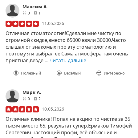
Максим А.
друзей
отзывов
0
1
11.05.2026
Отличная стоматология!Сделали мне чистку по
огромной скидке,вместо 65000 взяли 30000.Часто
слышал от знакомых про эту стоматологию и
поэтому я и выбрал ее.Сама атмосфера там очень
приятная,везде ...
читать дальше
Полезный
Весёлый
Интересно
Марк А.
друзей
отзывов
0
2
10.05.2026
Отличная клиника! Попал на акцию по чистке за 35
тысяч вместо 65, результат супер.Ермаков Тимофей
Сергеевич настоящий профи, всё объяснил и