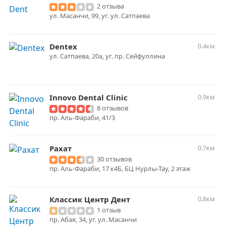
2 отзыва
ул. Масанчи, 99, уг. ул. Сатпаева
Dentex
0.4км
ул. Сатпаева, 20а, уг. пр. Сейфуллина
Innovo Dental Clinic
0.9км
8 отзывов
пр. Аль-Фараби, 41/3
Рахат
0.7км
30 отзывов
пр. Аль-Фараби, 17 к4Б, БЦ Нурлы-Тау, 2 этаж
Классик Центр Дент
0.8км
1 отзыв
пр. Абая, 34, уг. ул. Масанчи