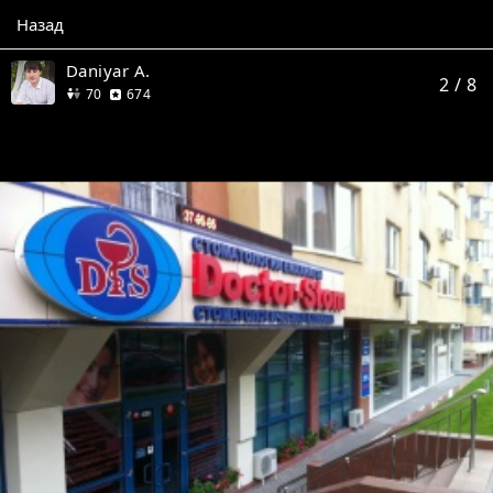
Назад
Daniyar A.
2
/ 8
друзей
отзыва
70
674