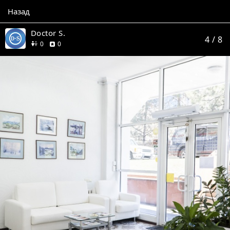
Назад
Doctor S.
4
/ 8
друзей
отзывов
0
0