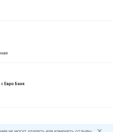
рная
 о
Евро Баня
.
ании не могут удалять или изменять отзывы.