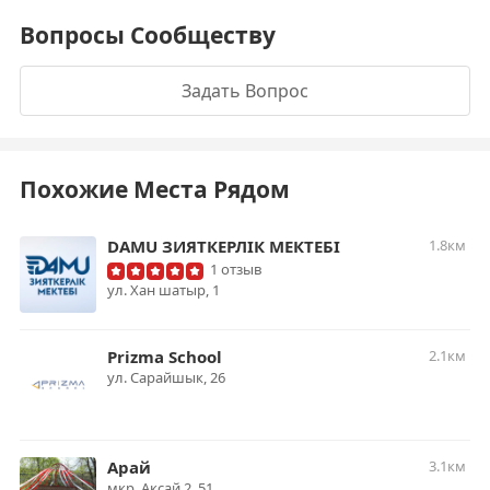
Вопросы Сообществу
Задать Вопрос
Похожие Места Рядом
DAMU ЗИЯТКЕРЛІК МЕКТЕБІ
1.8км
1 отзыв
ул. Хан шатыр, 1
Prizma School
2.1км
ул. Сарайшык, 26
Арай
3.1км
мкр. Аксай 2, 51