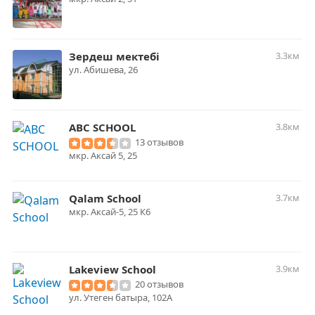
Зердеш мектебі
3.3км
ул. Абишева, 26
ABC SCHOOL
3.8км
13 отзывов
мкр. Аксай 5, 25
Qalam School
3.7км
мкр. Аксай-5, 25 К6
Lakeview School
3.9км
20 отзывов
ул. Утеген батыра, 102А