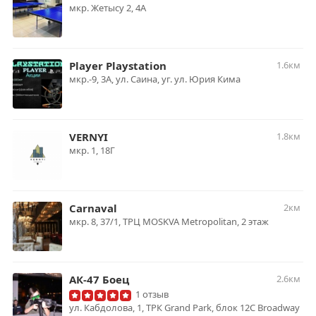
​мкр. Жетысу 2, 4А
Player Playstation
1.6км
мкр.-9, 3А, ул. Саина, уг. ул. Юрия Кима
VERNYI
1.8км
мкр. ​1, 18Г
Carnaval
2км
мкр. 8, 37/1, ТРЦ MOSKVA Metropolitan, 2 этаж
АК-47 Боец
2.6км
1 отзыв
ул. Кабдолова, 1, ТРК Grand Park, блок 12С Broadway