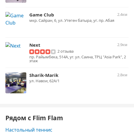
Game Club
2.4км
мкр. Сайран, 6, ул. Утеген батыра, уг. пр. Абая
Next
2.9км
2 отзыва
пр. Райымбека, 514А, уг. ул. Саина, ТРЦ "Asia Park", 2
этаж
Sharik-Marik
2.8км
ул. Навои, 62А/1
Рядом с Flim Flam
Настольный теннис