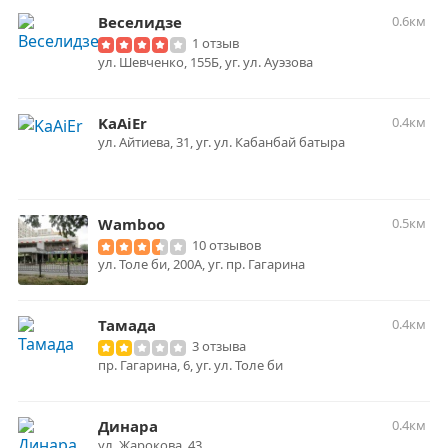
Веселидзе
0.6км
1 отзыв
ул. Шевченко, 155Б, уг. ул. Ауэзова
KaAiEr
0.4км
ул. Айтиева, 31, уг. ул. Кабанбай батыра
Wamboo
0.5км
10 отзывов
ул. Толе би, 200А, уг. пр. Гагарина
Тамада
0.4км
3 отзыва
пр. Гагарина, 6, уг. ул. Толе би
Динара
0.4км
ул. Жарокова, 43