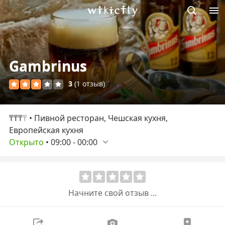
Викисити
Gambrinus
3
(1 отзыв)
₸₸₸
₸
• Пивной ресторан, Чешская кухня,
Европейская кухня
Открыто
•
09:00
-
00:00
Начните свой отзыв ...