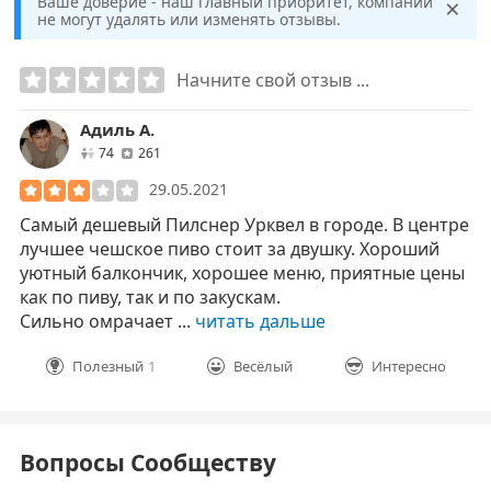
×
Ваше доверие - наш главный приоритет, компании
не могут удалять или изменять отзывы.
Начните свой отзыв ...
Адиль А.
друзей
отзывов
74
261
29.05.2021
Самый дешевый Пилснер Урквел в городе. В центре
лучшее чешское пиво стоит за двушку. Хороший
уютный балкончик, хорошее меню, приятные цены
как по пиву, так и по закускам.
Сильно омрачает ...
читать дальше
Полезный
1
Весёлый
Интересно
Вопросы Сообществу