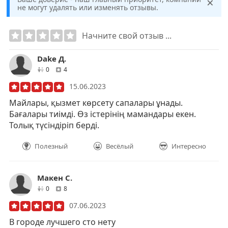
×
не могут удалять или изменять отзывы.
Начните свой отзыв ...
Dake Д.
друзей
отзывов
0
4
15.06.2023
Майлары, қызмет көрсету сапалары ұнады.
Бағалары тиімді. Өз істерінің мамандары екен.
Толық түсіндіріп берді.
Полезный
Весёлый
Интересно
Макен С.
друзей
отзывов
0
8
07.06.2023
В городе лучшего сто нету