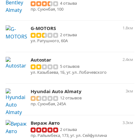
4 отзыва
пр. Суюнбая, 100
G-MOTORS
1.8км
2 отзыва
ул. Ратушного, 60А
Autostar
2.4км
5 отзывов
ул. Казыбаева, 1Б, уг. ул. Лобачевского
Hyundai Auto Almaty
3км
12 отзывов
пр. Суюнбая, 245А
Вираж Авто
3.3км
2 отзыва
пр. Райымбека, 173, уг. ул. Сейфуллина