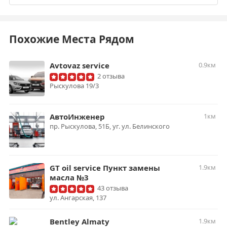
Похожие Места Рядом
Avtovaz service
0.9км
2 отзыва
Рыскулова 19/3
АвтоИнженер
1км
пр. Рыскулова, 51Б, уг. ул. Белинского
GT oil service Пункт замены
1.9км
масла №3
43 отзыва
ул. ​Ангарская, 137
Bentley Almaty
1.9км