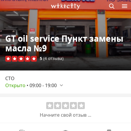
Викисити
GT oil service Пункт замены
масла №9
5
(4 отзыва)
СТО
Открыто
•
09:00
-
19:00
Начните свой отзыв ...