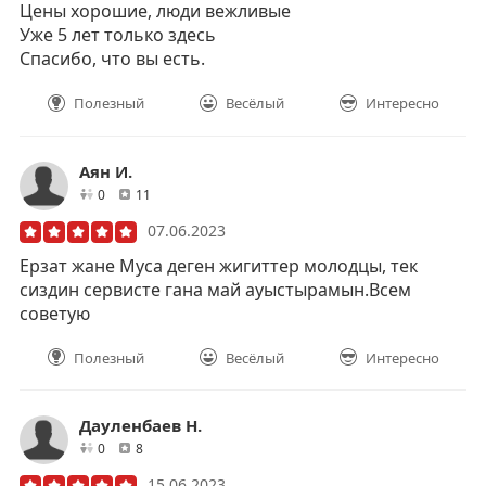
Цены хорошие, люди вежливые
Уже 5 лет только здесь
Спасибо, что вы есть.
Полезный
Весёлый
Интересно
Аян И.
друзей
отзывов
0
11
07.06.2023
Ерзат жане Муса деген жигиттер молодцы, тек
сиздин сервисте гана май ауыстырамын.Всем
советую
Полезный
Весёлый
Интересно
Дауленбаев Н.
друзей
отзывов
0
8
15.06.2023