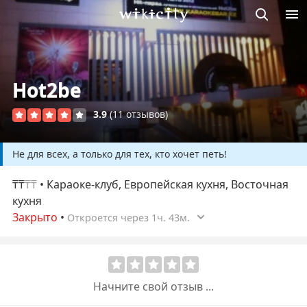
Викисити
Hot2be
3.9
(11 отзывов)
Не для всех, а только для тех, кто хочет петь!
₸₸
₸₸
• Караоке-клуб, Европейская кухня, Восточная
кухня
Закрыто
•
Откроется через 1ч. 43м.
Начните свой отзыв ...