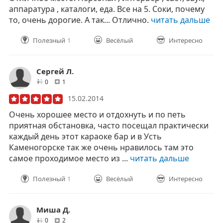
аппаратура , каталоги, еда. Все на 5. Соки, почему
то, очень дорогие. А так... Отлично.
читать дальше
Полезный
1
Весёлый
Интересно
Сергей Л.
друзей
отзывов
0
1
15.02.2014
Очень хорошее место и отдохнуть и по петь
приятная обстановка, часто посещал практически
каждый день этот караоке бар и в Усть
Каменогорске так же очень нравилось там это
самое проходимое место из ...
читать дальше
Полезный
1
Весёлый
Интересно
Миша Д.
друзей
отзывов
0
2