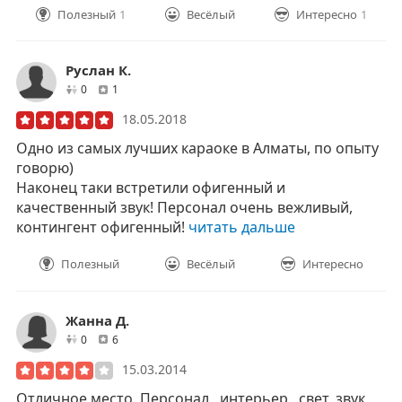
Полезный
1
Весёлый
Интересно
1
Руслан К.
друзей
отзывов
0
1
18.05.2018
Одно из самых лучших караоке в Алматы, по опыту
говорю)
Наконец таки встретили офигенный и
качественный звук! Персонал очень вежливый,
контингент офигенный!
читать дальше
Полезный
Весёлый
Интересно
Жанна Д.
друзей
отзывов
0
6
15.03.2014
Отличное место. Персонал , интерьер , свет, звук,