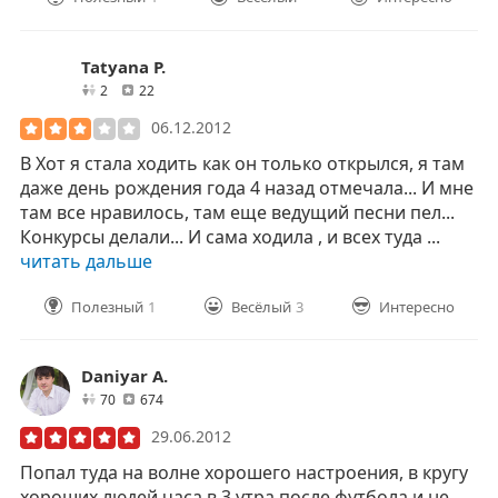
Tatyana P.
друзей
отзывов
2
22
06.12.2012
В Хот я стала ходить как он только открылся, я там
даже день рождения года 4 назад отмечала... И мне
там все нравилось, там еще ведущий песни пел...
Конкурсы делали... И сама ходила , и всех туда ...
читать дальше
Полезный
1
Весёлый
3
Интересно
Daniyar A.
друзей
отзывов
70
674
29.06.2012
Попал туда на волне хорошего настроения, в кругу
хороших людей часа в 3 утра после футбола и не