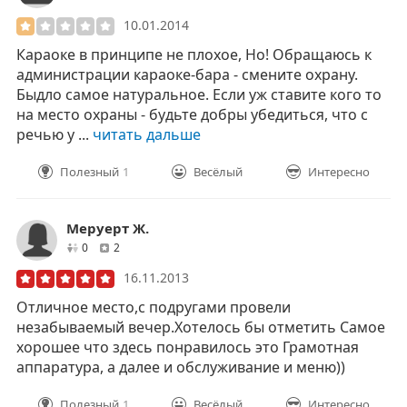
10.01.2014
Караоке в принципе не плохое, Но! Обращаюсь к
администрации караоке-бара - смените охрану.
Быдло самое натуральное. Если уж ставите кого то
на место охраны - будьте добры убедиться, что с
речью у ...
читать дальше
Полезный
1
Весёлый
Интересно
Меруерт Ж.
друзей
отзывов
0
2
16.11.2013
Отличное место,с подругами провели
незабываемый вечер.Хотелось бы отметить Самое
хорошее что здесь понравилось это Грамотная
аппаратура, а далее и обслуживание и меню))
Полезный
1
Весёлый
Интересно