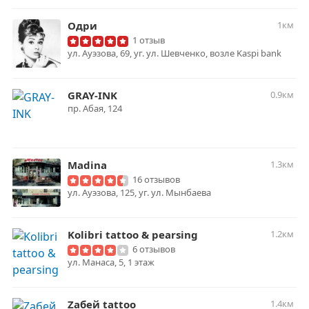
Одри
1км
1 отзыв
ул. Ауэзова, 69, уг. ул. Шевченко, возле Kaspi bank
GRAY-INK
0.9км
пр. Абая, 124
Madina
1.3км
16 отзывов
ул. Ауэзова, 125, уг. ул. Мынбаева
Kolibri tattoo & pearsing
1.2км
6 отзывов
ул. ​Манаса, 5, 1 этаж
Zабей tattoo
1.4км