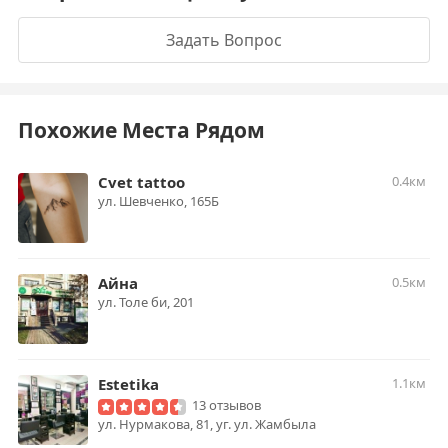
Задать Вопрос
Похожие Места Рядом
Cvet tattoo
0.4км
ул. ​Шевченко, 165Б​
Айна
0.5км
ул. Толе би, 201
Estetika
1.1км
13 отзывов
ул. Нурмакова, 81, уг. ул. Жамбыла