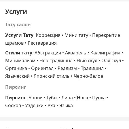
Услуги
Тату салон
Услуги Тату
: Коррекция • Мини тату • Перекрытие
шрамов • Реставрация
Стили тату
: Абстракция • Акварель • Каллиграфия •
Минимализм • Нео-традишнл • Нью скул • Олд скул •
Органика • Ориентал • Реализм • Традишнл •
Языческий • Японский стиль • Черно-белое
Пирсинг
Пирсинг
: Брови • Губы • Лица • Носа • Пупка •
Сосков • Уздечки • Уха • Языка